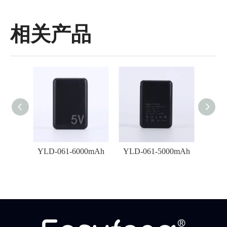
相关产品
0mAh）
YLD-061-6000mAh
YLD-061-5000mAh
YLD-